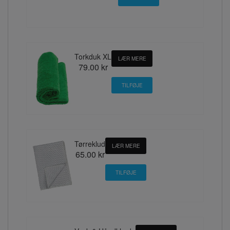
Torkduk XL
LÆR MERE
79.00 kr
Tørreklud
LÆR MERE
65.00 kr