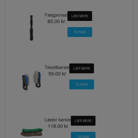
Fælgpensel
LÆR MERE
85.00 kr
Tekstilbørste
LÆR MERE
59.00 kr
Læder børste
LÆR MERE
118.00 kr