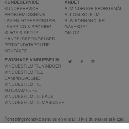
KUNDESERVICE
ANDET
KUNDESERVICE
ALMINDELIGE SPØRGSMÅL
PROBLEMLØSNING
ALT OM SOLFILM
LAV EN FORESPØRGSEL
BLIV FORHANDLER
LEVERING & SPORING
GAVEKORT
KLAGE & RETUR
OM OS
HANDELSBETINGELSER
PERSONDATAPOLITIK
KONTAKTE
EVOSHADE VINDUESFILM
VINDUESFILM TIL VINDUER
VINDUESFILM TILL
CAMPINGVOGNE
VINDUESFILM TIL
AUTOCAMPERE
VINDUESFILM TIL BÅDE
VINDUESFILM TIL MASKINER
Forretningskontakt:
send os en e-mail.
. Hvis du ønsker at klage,
så brug venligst vores
Klageportal