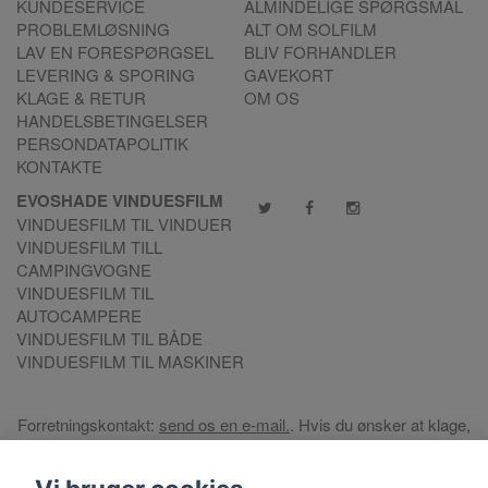
KUNDESERVICE
ALMINDELIGE SPØRGSMÅL
PROBLEMLØSNING
ALT OM SOLFILM
LAV EN FORESPØRGSEL
BLIV FORHANDLER
LEVERING & SPORING
GAVEKORT
KLAGE & RETUR
OM OS
HANDELSBETINGELSER
PERSONDATAPOLITIK
KONTAKTE
EVOSHADE VINDUESFILM
VINDUESFILM TIL VINDUER
VINDUESFILM TILL
CAMPINGVOGNE
VINDUESFILM TIL
AUTOCAMPERE
VINDUESFILM TIL BÅDE
VINDUESFILM TIL MASKINER
Forretningskontakt:
send os en e-mail.
. Hvis du ønsker at klage,
så brug venligst vores
Klageportal