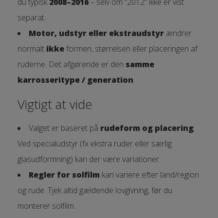
du typisk
2008–2016
– selv om “2012” ikke er vist
separat.
Motor, udstyr eller ekstraudstyr
ændrer
normalt
ikke
formen, størrelsen eller placeringen af
ruderne. Det afgørende er den
samme
karrosseritype / generation
.
Vigtigt at vide
Valget er baseret på
rudeform og placering
.
Ved specialudstyr (fx ekstra ruder eller særlig
glasudformning) kan der være variationer.
Regler for solfilm
kan variere efter land/region
og rude. Tjek altid gældende lovgivning, før du
monterer solfilm.