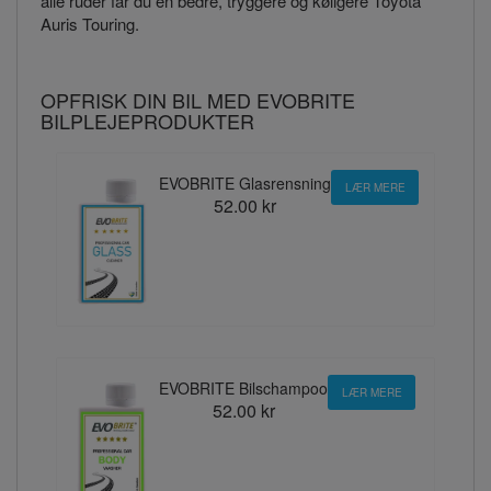
alle ruder får du en bedre, tryggere og køligere Toyota
Auris Touring.
OPFRISK DIN BIL MED EVOBRITE
BILPLEJEPRODUKTER
EVOBRITE Glasrensning
LÆR MERE
52.00 kr
EVOBRITE Bilschampoo
LÆR MERE
52.00 kr