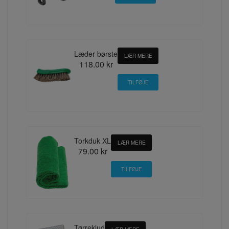
Læder børste
LÆR MERE
118.00 kr
Torkduk XL
LÆR MERE
79.00 kr
Tørreklud