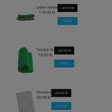
Læder børste
LÆR MERE
118.00 kr
Torkduk XL
LÆR MERE
79.00 kr
Tørreklud
LÆR MERE
65.00 kr