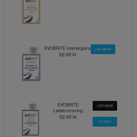
EVOBRITE Interiørglans
LÆR MERE
52.00 kr
EVOBRITE
LÆR MERE
Læderrensning
52.00 kr