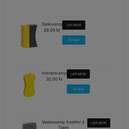
Dæksvamp
LÆR MERE
26.00 kr
Interiørsvamp
LÆR MERE
32.00 kr
Vaskesvamp Insekter &
LÆR MERE
Tjære