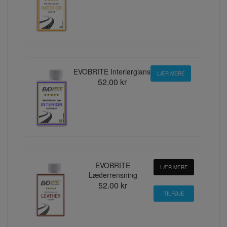
EVOBRITE Interiørglans
LÆR MERE
52.00 kr
EVOBRITE
LÆR MERE
Læderrensning
52.00 kr