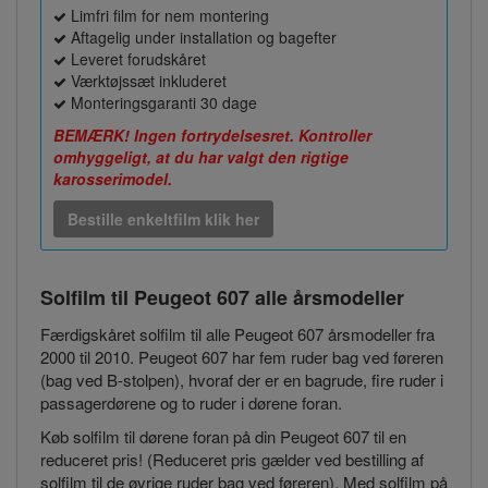
Limfri film for nem montering
Aftagelig under installation og bagefter
Leveret forudskåret
Værktøjssæt inkluderet
Monteringsgaranti 30 dage
BEMÆRK! Ingen fortrydelsesret. Kontroller
omhyggeligt, at du har valgt den rigtige
karosserimodel.
Bestille enkeltfilm klik her
Solfilm til Peugeot 607
alle årsmodeller
Færdigskåret solfilm til alle Peugeot 607 årsmodeller fra
2000 til 2010. Peugeot 607 har fem ruder bag ved føreren
(bag ved B-stolpen), hvoraf der er en bagrude, fire ruder i
passagerdørene og to ruder i dørene foran.
Køb solfilm til dørene foran på din Peugeot 607 til en
reduceret pris! (Reduceret pris gælder ved bestilling af
solfilm til de øvrige ruder bag ved føreren). Med solfilm på