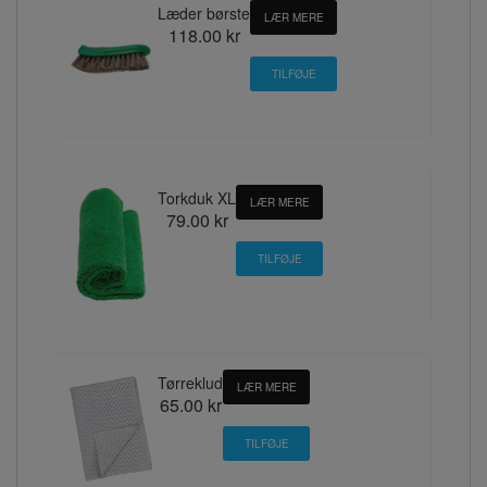
Læder børste
LÆR MERE
118.00 kr
Torkduk XL
LÆR MERE
79.00 kr
Tørreklud
LÆR MERE
65.00 kr