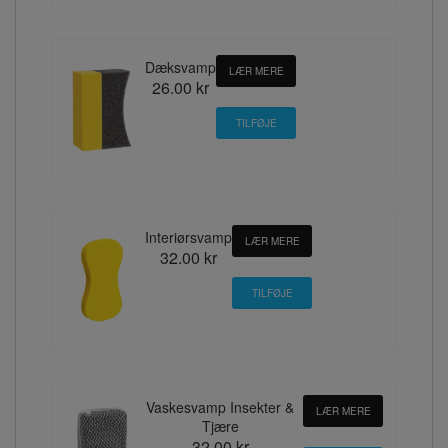
Dæksvamp
LÆR MERE
26.00 kr
Interiørsvamp
LÆR MERE
32.00 kr
Vaskesvamp Insekter &
LÆR MERE
Tjære
32.00 kr