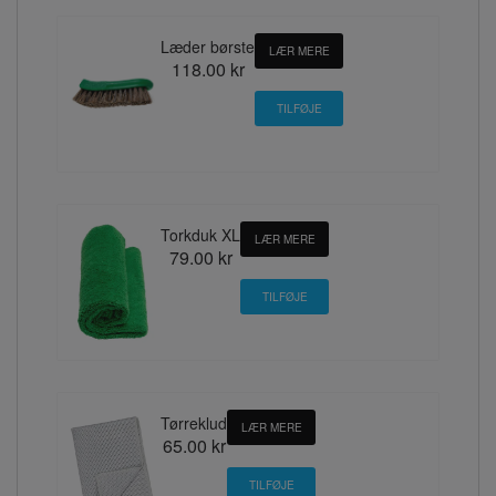
Læder børste
LÆR MERE
118.00 kr
Torkduk XL
LÆR MERE
79.00 kr
Tørreklud
LÆR MERE
65.00 kr