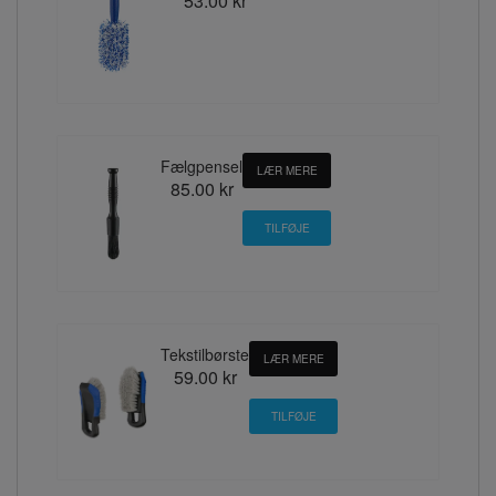
53.00 kr
Fælgpensel
LÆR MERE
85.00 kr
Tekstilbørste
LÆR MERE
59.00 kr