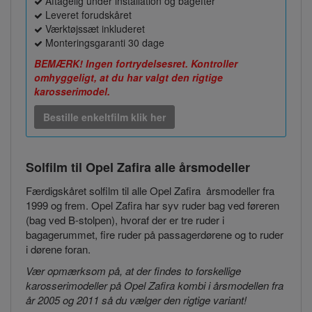
Aftagelig under installation og bagefter
Leveret forudskåret
Værktøjssæt inkluderet
Monteringsgaranti 30 dage
BEMÆRK! Ingen fortrydelsesret. Kontroller
omhyggeligt, at du har valgt den rigtige
karosserimodel.
Bestille enkeltfilm klik her
Solfilm til Opel Zafira
alle årsmodeller
Færdigskåret solfilm til alle Opel Zafira årsmodeller fra
1999 og frem. Opel Zafira har syv ruder bag ved føreren
(bag ved B-stolpen), hvoraf der er tre ruder i
bagagerummet, fire ruder på passagerdørene og to ruder
i dørene foran.
Vær opmærksom på, at der findes to forskellige
karosserimodeller på Opel Zafira kombi i årsmodellen fra
år 2005 og 2011 så du vælger den rigtige variant!