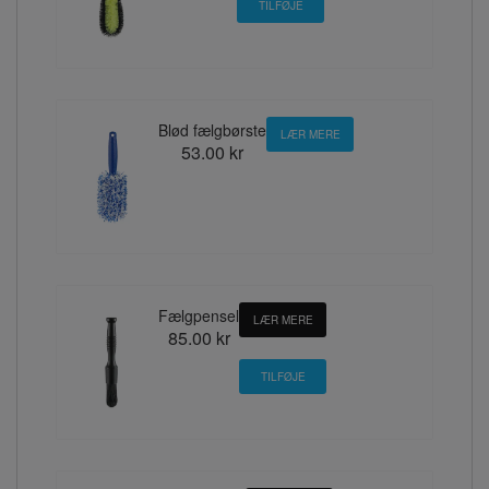
Blød fælgbørste
LÆR MERE
53.00 kr
Fælgpensel
LÆR MERE
85.00 kr