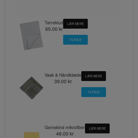
Tørreklud
LÆR MERE
65.00 kr
Vask & Håndklæde
LÆR MERE
39.00 kr
Gemskind mikrofiber
LÆR MERE
49.00 kr