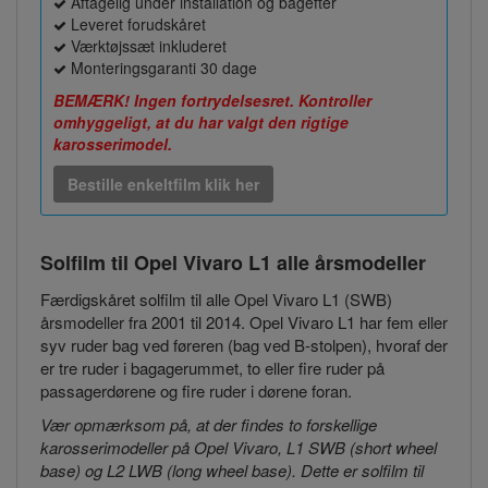
Aftagelig under installation og bagefter
Leveret forudskåret
Værktøjssæt inkluderet
Monteringsgaranti 30 dage
BEMÆRK! Ingen fortrydelsesret. Kontroller
omhyggeligt, at du har valgt den rigtige
karosserimodel.
Bestille enkeltfilm klik her
Solfilm til Opel Vivaro L1
alle årsmodeller
Færdigskåret solfilm til alle Opel Vivaro L1 (SWB)
årsmodeller fra 2001 til 2014. Opel Vivaro L1 har fem eller
syv ruder bag ved føreren (bag ved B-stolpen), hvoraf der
er tre ruder i bagagerummet, to eller fire ruder på
passagerdørene og fire ruder i dørene foran.
Vær opmærksom på, at der findes to forskellige
karosserimodeller på Opel Vivaro, L1 SWB (short wheel
base) og L2 LWB (long wheel base). Dette er solfilm til