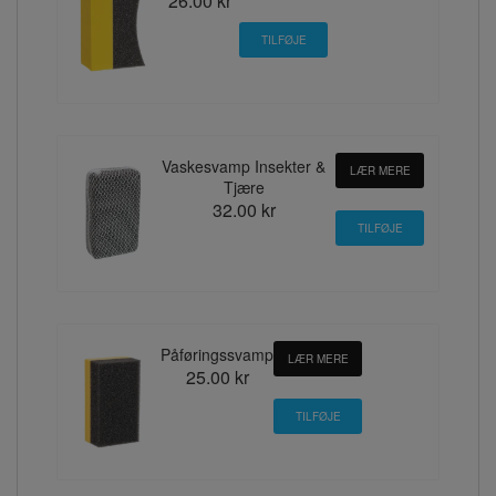
26.00 kr
Vaskesvamp Insekter &
LÆR MERE
Tjære
32.00 kr
Påføringssvamp
LÆR MERE
25.00 kr