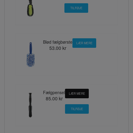
Blød fælgbørste
LÆR MERE
53.00 kr
Fælgpensel
LÆR MERE
85.00 kr