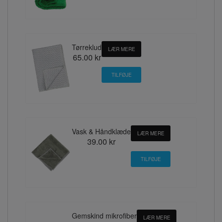
Tørreklud
LÆR MERE
65.00 kr
Vask & Håndklæde
LÆR MERE
39.00 kr
Gemskind mikrofiber
LÆR MERE