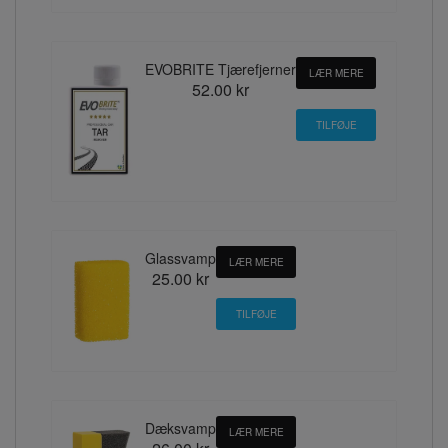
EVOBRITE Tjærefjerner
LÆR MERE
52.00 kr
Glassvamp
LÆR MERE
25.00 kr
Dæksvamp
LÆR MERE