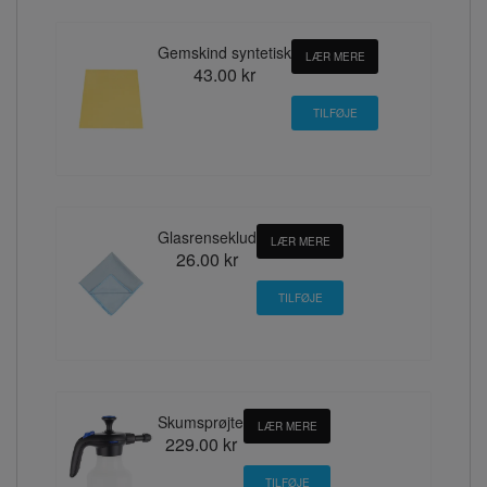
Gemskind syntetisk
LÆR MERE
43.00 kr
Glasrenseklud
LÆR MERE
26.00 kr
Skumsprøjte
LÆR MERE
229.00 kr