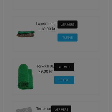
Læder børste
LÆR MERE
118.00 kr
Torkduk XL
LÆR MERE
79.00 kr
Tørreklud
LÆR MERE