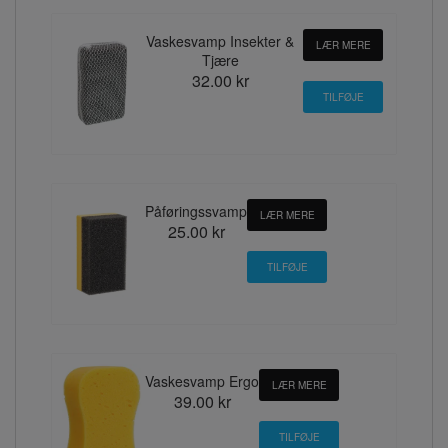
Vaskesvamp Insekter &
LÆR MERE
Tjære
32.00 kr
Påføringssvamp
LÆR MERE
25.00 kr
Vaskesvamp Ergo
LÆR MERE
39.00 kr