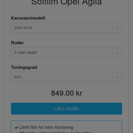
Solfilm Opel Agila
Karosserimodell
2007-2015
Ruder
5 ruder bagtil
Toningsgrad
95%
849.00 kr
Limfri film for nem montering
Aftagelig under installation og bagefter