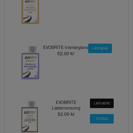
EVOBRITE Interiørglans
LÆR MERE
52.00 kr
EVOBRITE
LÆR MERE
Læderrensning
52.00 kr