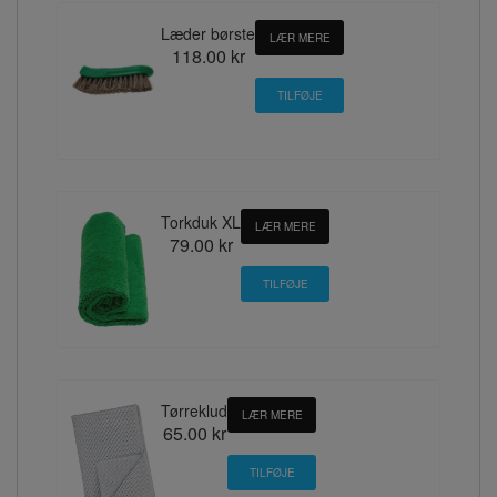
Læder børste
LÆR MERE
118.00 kr
Torkduk XL
LÆR MERE
79.00 kr
Tørreklud
LÆR MERE
65.00 kr