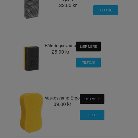
32.00 kr
Påføringssvamp
LÆR MERE
25.00 kr
Vaskesvamp Ergo
LÆR MERE
39.00 kr