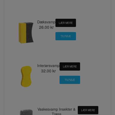
Dæksvamp
LÆR MERE
26.00 kr
Interiørsvamp
LÆR MERE
32.00 kr
Vaskesvamp Insekter &
LÆR MERE
Tjære