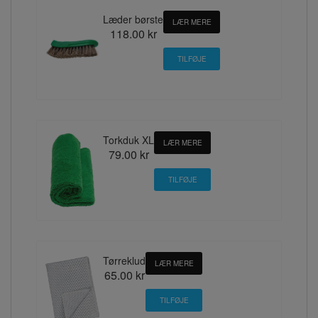
Læder børste
LÆR MERE
118.00 kr
Torkduk XL
LÆR MERE
79.00 kr
Tørreklud
LÆR MERE
65.00 kr