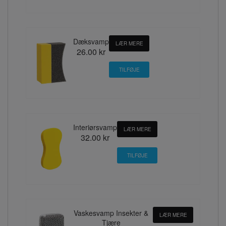
Dæksvamp
LÆR MERE
26.00 kr
Interiørsvamp
LÆR MERE
32.00 kr
Vaskesvamp Insekter &
LÆR MERE
Tjære