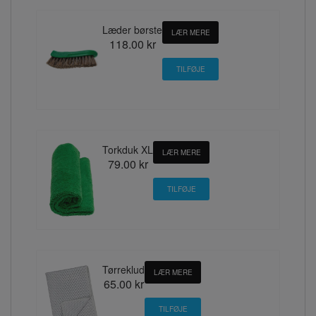
Læder børste
LÆR MERE
118.00 kr
Torkduk XL
LÆR MERE
79.00 kr
Tørreklud
LÆR MERE
65.00 kr