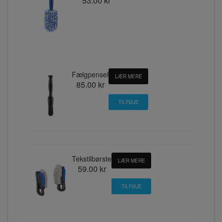
53.00 kr
Fælgpensel
LÆR MERE
85.00 kr
Tekstilbørste
LÆR MERE
59.00 kr