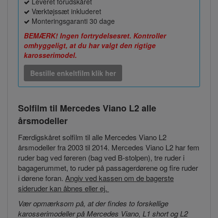
Leveret forudskåret
Værktøjssæt inkluderet
Monteringsgaranti 30 dage
BEMÆRK! Ingen fortrydelsesret. Kontroller
omhyggeligt, at du har valgt den rigtige
karosserimodel.
Bestille enkeltfilm klik her
Solfilm til Mercedes Viano L2
alle
årsmodeller
Færdigskåret solfilm til alle Mercedes Viano L2
årsmodeller fra 2003 til 2014. Mercedes Viano L2 har fem
ruder bag ved føreren (bag ved B-stolpen), tre ruder i
bagagerummet, to ruder på passagerdørene og fire ruder
i dørene foran.
Angiv ved kassen om de bagerste
sideruder kan åbnes eller ej.
Vær opmærksom på, at der findes to forskellige
karosserimodeller på Mercedes Viano
, L1 short og L2