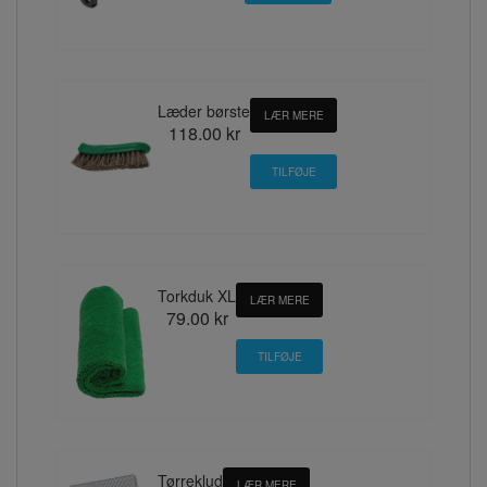
Læder børste
LÆR MERE
118.00 kr
Torkduk XL
LÆR MERE
79.00 kr
Tørreklud
LÆR MERE