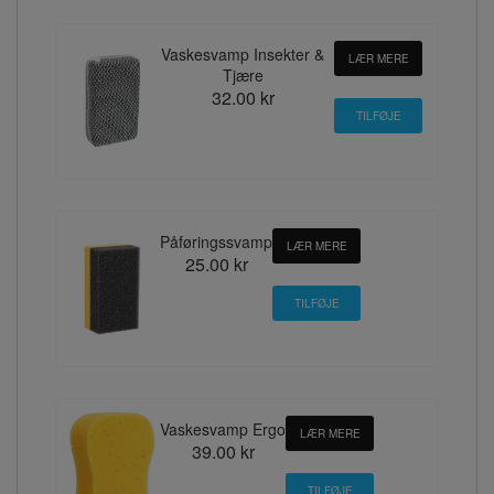
Vaskesvamp Insekter &
LÆR MERE
Tjære
32.00 kr
Påføringssvamp
LÆR MERE
25.00 kr
Vaskesvamp Ergo
LÆR MERE
39.00 kr