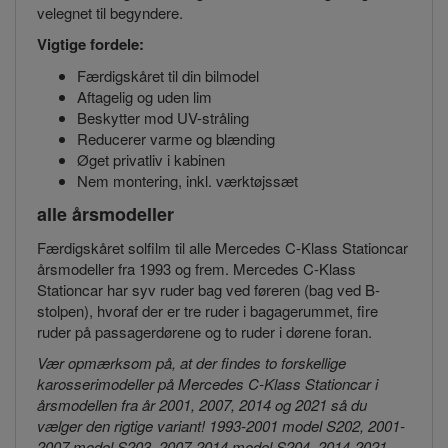
velegnet til begyndere.
Vigtige fordele:
Færdigskåret til din bilmodel
Aftagelig og uden lim
Beskytter mod UV-stråling
Reducerer varme og blænding
Øget privatliv i kabinen
Nem montering, inkl. værktøjssæt
alle årsmodeller
Færdigskåret solfilm til alle Mercedes C-Klass Stationcar
årsmodeller fra 1993 og frem. Mercedes C-Klass
Stationcar har syv ruder bag ved føreren (bag ved B-
stolpen), hvoraf der er tre ruder i bagagerummet, fire
ruder på passagerdørene og to ruder i dørene foran.
Vær opmærksom på, at der findes to forskellige
karosserimodeller på Mercedes C-Klass Stationcar i
årsmodellen fra år 2001, 2007, 2014 og 2021 så du
vælger den rigtige variant! 1993-2001 model S202, 2001-
2007 model S203, 2007-2014 model S204, 2014-2021