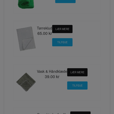
Tørreklud
LÆR MERE
65.00 kr
Vask & Håndklæde
LÆR MERE
39.00 kr