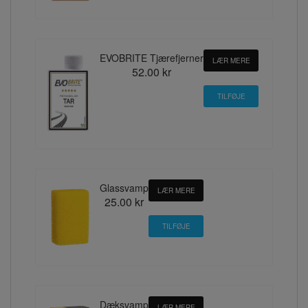
EVOBRITE Tjærefjerner
LÆR MERE
52.00 kr
Glassvamp
LÆR MERE
25.00 kr
Dæksvamp
LÆR MERE