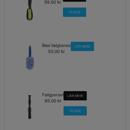
59.00 kr
Blød fælgbørste
LÆR MERE
53.00 kr
Fælgpensel
LÆR MERE
85.00 kr