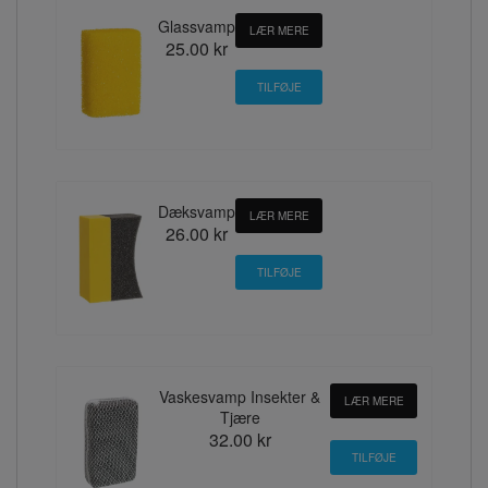
Glassvamp
LÆR MERE
25.00 kr
Dæksvamp
LÆR MERE
26.00 kr
Vaskesvamp Insekter &
LÆR MERE
Tjære
32.00 kr