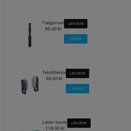
Fælgpensel
LÆR MERE
85.00 kr
Tekstilbørste
LÆR MERE
59.00 kr
Læder børste
LÆR MERE
118.00 kr