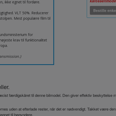
karosserimode
, ikke egnet til fordøre.
Bestille enke
igtighed. VLT 50%. Reducerer
tolpen. Mest populære film til
undsministerium for
este krav til funktionalitet
ropa.
ransmission.)
ller.
præcist færdigskåret til denne bilmodel. Den giver effektiv beskyttelse
nes uden at efterlade rester, når det er nødvendigt. Takket være den
egnet til begyndere.