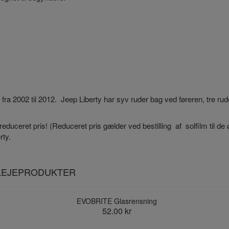
er fra 2002 til 2012. Jeep Liberty har syv ruder bag ved føreren, tre 
n reduceret pris! (Reduceret pris gælder ved bestilling af solfilm til de
rty.
PLEJEPRODUKTER
EVOBRITE Glasrensning
52.00 kr