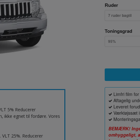
Ruder
7 ruder bagtil
Toningsgrad
95%
Limfri film f
Aftagelig unde
Leveret forud
. VLT 5% Reducerer
Værktøjssæt i
 ikke egnet til fordøre. Vores
Monteringsga
BEMÆRK! Ingen 
omhyggeligt, a
d. VLT 25%. Reducerer