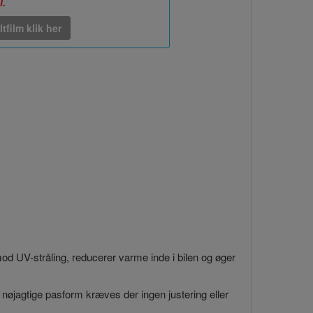
l.
ltfilm klik her
 mod UV-stråling, reducerer varme inde i bilen og øger
 nøjagtige pasform kræves der ingen justering eller