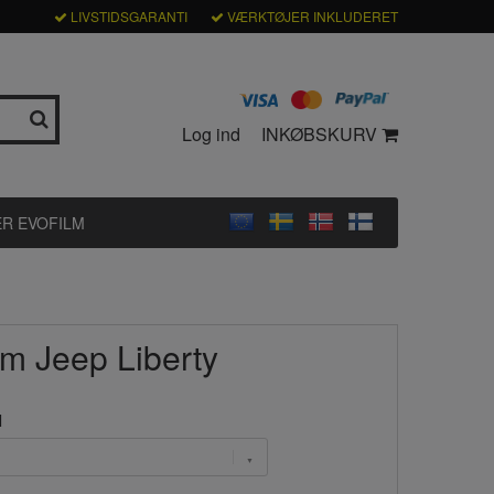
LIVSTIDSGARANTI
VÆRKTØJER INKLUDERET
Log ind
INKØBSKURV
R EVOFILM
lm Jeep Liberty
l