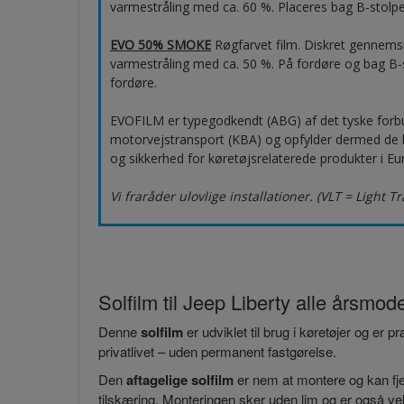
varmestråling med ca. 60 %. Placeres bag B-stolpen
EVO 50% SMOKE
Røgfarvet film. Diskret gennems
varmestråling med ca. 50 %. På fordøre og bag B-s
fordøre.
EVOFILM er typegodkendt (ABG) af det tyske forb
motorvejstransport (KBA) og opfylder dermed de høj
og sikkerhed for køretøjsrelaterede produkter i Eu
Vi fraråder ulovlige installationer. (VLT = Light T
Solfilm til Jeep Liberty alle årsmode
Denne
solfilm
er udviklet til brug i køretøjer og er 
privatlivet – uden permanent fastgørelse.
Den
aftagelige solfilm
er nem at montere og kan fjer
tilskæring. Monteringen sker uden lim og er også vel