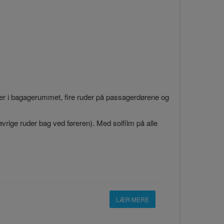
ruder i bagagerummet, fire ruder på passagerdørene og
 øvrige ruder bag ved føreren). Med solfilm på alle
LÆR MERE