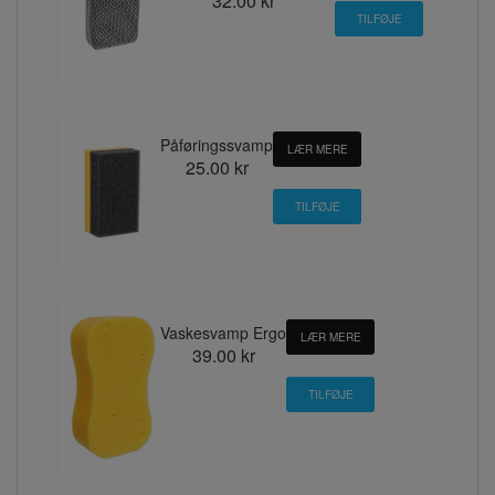
32.00 kr
Påføringssvamp
LÆR MERE
25.00 kr
Vaskesvamp Ergo
LÆR MERE
39.00 kr