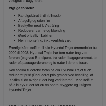
velegnet til begyndere.
Vigtige fordele:
Færdigskåret til din bilmodel
Aftagelig og uden lim
Beskytter mod UV-stråling
Reducerer varme og blænding
Øget privatliv i kabinen
Nem montering, inkl. værktøjssæt
Færdigskåret solfilm til alle Hyundai Trajet årsmodeller fra
2000 til 2008. Hyundai Trajet har fem ruder bag ved
føreren (bag ved B-stolpen), tre ruder i bagagerummet, to
ruder på passagerdørene og to ruder i dørene foran.
Køb solfilm til dørene foran på din Hyundai Trajet til en
reduceret pris! (Reduceret pris gælder ved bestilling af
solfilm til de øvrige ruder bag ved føreren). Med solfilm
på alle syv ruder får du en bedre, tryggere og køligere
Hyundai Trajet.
OPFRISK DIN BIL MED EVOBRITE