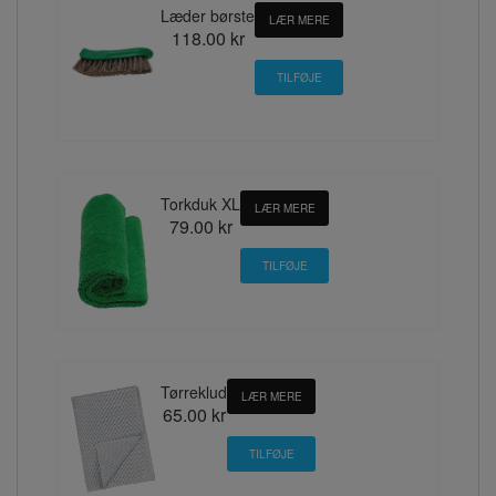
Læder børste
LÆR MERE
118.00 kr
Torkduk XL
LÆR MERE
79.00 kr
Tørreklud
LÆR MERE
65.00 kr