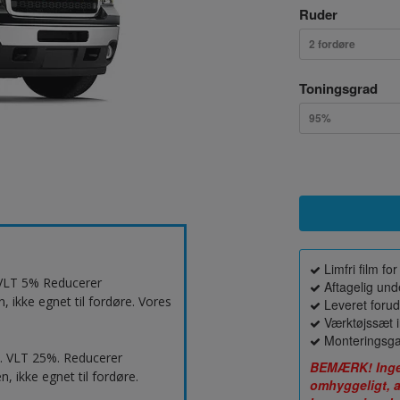
Ruder
2 fordøre
Toningsgrad
95%
Limfri film f
. VLT 5% Reducerer
Aftagelig unde
 ikke egnet til fordøre. Vores
Leveret forud
Værktøjssæt i
Monteringsga
d. VLT 25%. Reducerer
BEMÆRK! Ingen 
, ikke egnet til fordøre.
omhyggeligt, a