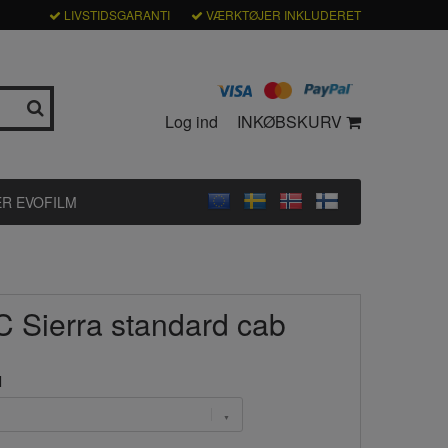
LIVSTIDSGARANTI
VÆRKTØJER INKLUDERET
Log ind
INKØBSKURV
R EVOFILM
C Sierra standard cab
l