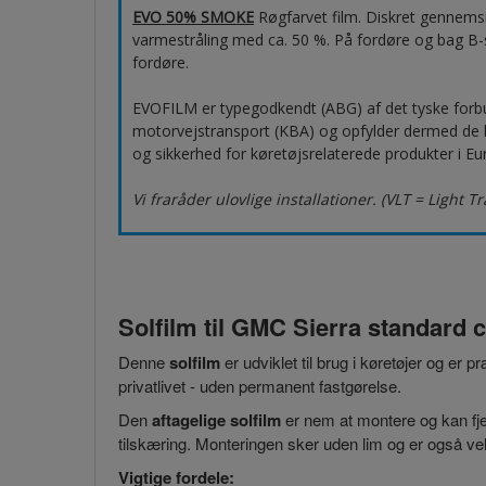
EVO 50% SMOKE
Røgfarvet film. Diskret gennems
varmestråling med ca. 50 %. På fordøre og bag B-s
fordøre.
EVOFILM er typegodkendt (ABG) af det tyske forb
motorvejstransport (KBA) og opfylder dermed de høj
og sikkerhed for køretøjsrelaterede produkter i Eu
Vi fraråder ulovlige installationer. (VLT = Light T
Solfilm til GMC Sierra standard 
Denne
solfilm
er udviklet til brug i køretøjer og er 
privatlivet - uden permanent fastgørelse.
Den
aftagelige solfilm
er nem at montere og kan fjer
tilskæring. Monteringen sker uden lim og er også vel
Vigtige fordele: