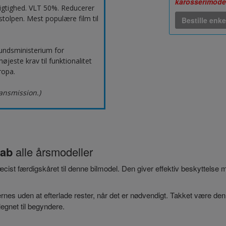
karosserimode
igtighed. VLT 50%. Reducerer
tolpen. Mest populære film til
Bestille enke
undsministerium for
este krav til funktionalitet
ropa.
ransmission.)
cab
alle årsmodeller
præcist færdigskåret til denne bilmodel. Den giver effektiv beskyttelse
nes uden at efterlade rester, når det er nødvendigt. Takket være den
egnet til begyndere.