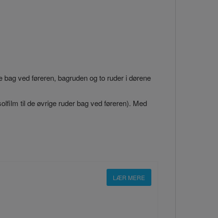
 bag ved føreren, bagruden og to ruder i dørene
olfilm til de øvrige ruder bag ved føreren). Med
LÆR MERE