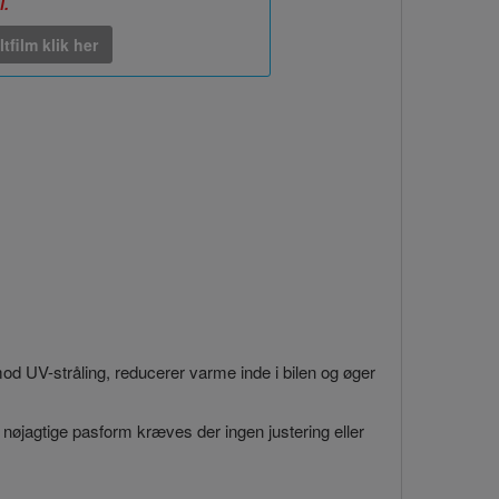
l.
ltfilm klik her
 mod UV-stråling, reducerer varme inde i bilen og øger
 nøjagtige pasform kræves der ingen justering eller