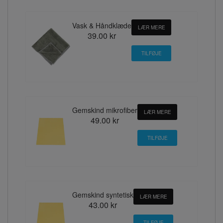
Vask & Håndklæde
LÆR MERE
39.00 kr
Gemskind mikrofiber
LÆR MERE
49.00 kr
Gemskind syntetisk
LÆR MERE
43.00 kr