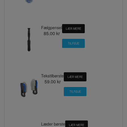
Fælgpensel
LÆR MERE
85.00 kr
Tekstilbørste
LÆR MERE
59.00 kr
Læder børste
LÆR MERE