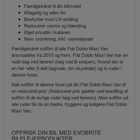
Færdigskåret til din bilmodel
Aftagelig og uden lim
Beskytter mod UV-stråling
Reducerer varme og blænding
Øget privatliv i kabinen
Nem montering, inkl. værktøjssæt
Færdigskåret solfilm til alle Fiat Doblo Maxi Van
årsmodeller fra 2010 og frem. Fiat Doblo Maxi Van har en
rude bag ved føreren (bag ved B-stolpen), hvoraf der er
en hel- eller 2-delt bagrude, (en skydedør) og to ruder i
dørene foran.
Køb solfilm til dørene foran på din Fiat Doblo Maxi Van til
en reduceret pris! (Reduceret pris gælder ved bestilling af
solfilm til de øvrige ruder bag ved føreren). Med solfilm på
alle ruder får du en bedre, tryggere og køligere Fiat Doblo
Maxi Van.
OPFRISK DIN BIL MED EVOBRITE
BILPLEJEPRODUKTER