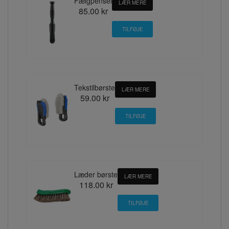
Fælgpensel
LÆR MERE
85.00 kr
Tekstilbørste
LÆR MERE
59.00 kr
Læder børste
LÆR MERE
118.00 kr