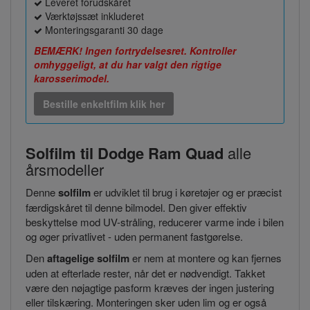
Leveret forudskåret
Værktøjssæt inkluderet
Monteringsgaranti 30 dage
BEMÆRK! Ingen fortrydelsesret. Kontroller
omhyggeligt, at du har valgt den rigtige
karosserimodel.
Bestille enkeltfilm klik her
Solfilm til Dodge Ram Quad
alle
årsmodeller
Denne
solfilm
er udviklet til brug i køretøjer og er præcist
færdigskåret til denne bilmodel. Den giver effektiv
beskyttelse mod UV-stråling, reducerer varme inde i bilen
og øger privatlivet - uden permanent fastgørelse.
Den
aftagelige solfilm
er nem at montere og kan fjernes
uden at efterlade rester, når det er nødvendigt. Takket
være den nøjagtige pasform kræves der ingen justering
eller tilskæring. Monteringen sker uden lim og er også