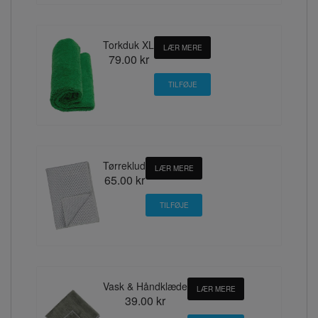
Torkduk XL
LÆR MERE
79.00 kr
Tørreklud
LÆR MERE
65.00 kr
Vask & Håndklæde
LÆR MERE
39.00 kr