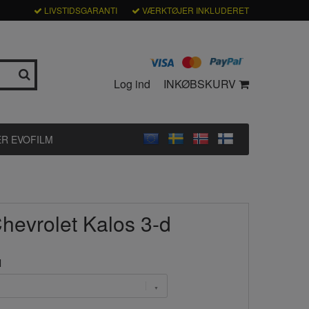
LIVSTIDSGARANTI
VÆRKTØJER INKLUDERET
Log ind
INKØBSKURV
R EVOFILM
Chevrolet Kalos 3-d
l