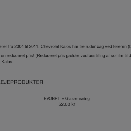
ller fra 2004 til 2011. Chevrolet Kalos har tre ruder bag ved føreren (
l en reduceret pris! (Reduceret pris gælder ved bestilling af solfilm til
t Kalos.
PLEJEPRODUKTER
EVOBRITE Glasrensning
52.00 kr