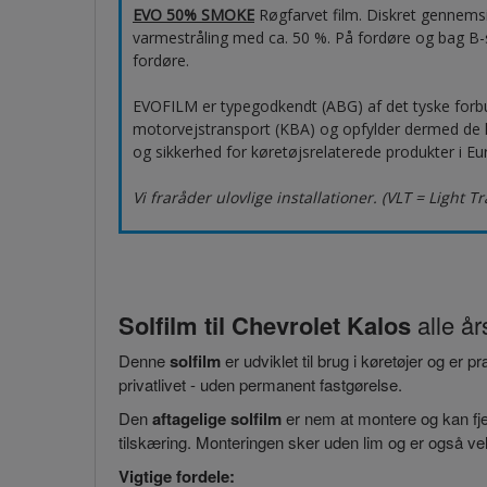
EVO 50% SMOKE
Røgfarvet film. Diskret gennems
varmestråling med ca. 50 %. På fordøre og bag B-s
fordøre.
EVOFILM er typegodkendt (ABG) af det tyske forb
motorvejstransport (KBA) og opfylder dermed de høj
og sikkerhed for køretøjsrelaterede produkter i Eu
Vi fraråder ulovlige installationer. (VLT = Light T
Solfilm til Chevrolet Kalos
alle å
Denne
solfilm
er udviklet til brug i køretøjer og er 
privatlivet - uden permanent fastgørelse.
Den
aftagelige solfilm
er nem at montere og kan fjer
tilskæring. Monteringen sker uden lim og er også vel
Vigtige fordele: