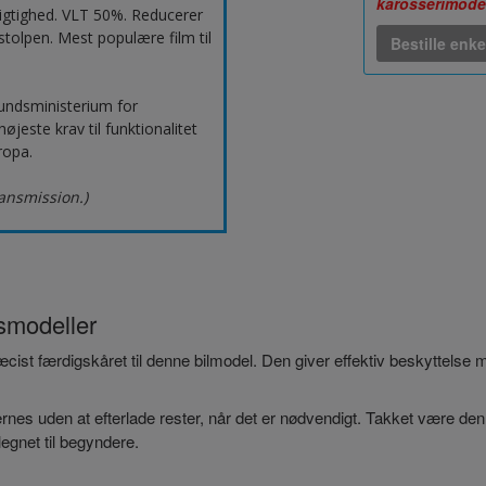
karosserimode
igtighed. VLT 50%. Reducerer
tolpen. Mest populære film til
Bestille enke
undsministerium for
este krav til funktionalitet
ropa.
ransmission.)
rsmodeller
præcist færdigskåret til denne bilmodel. Den giver effektiv beskyttelse
nes uden at efterlade rester, når det er nødvendigt. Takket være den
egnet til begyndere.