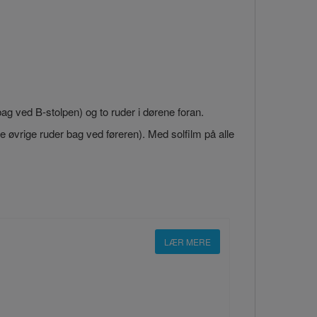
bag ved B-stolpen) og to ruder i dørene foran.
 de øvrige ruder bag ved føreren). Med solfilm på alle
LÆR MERE