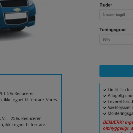
Ruder
3 ruder bagtil
Toningsgrad
95%
Limfri film f
. VLT 5% Reducerer
Aftagelig unde
 ikke egnet til fordøre. Vores
Leveret forud
Værktøjssæt i
Monteringsga
d. VLT 25%. Reducerer
BEMÆRK! Ingen 
, ikke egnet til fordøre.
omhyggeligt, a