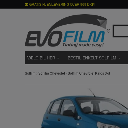
GRATIS HJEMLEVERING OVER 969 DKK!
VÆLG BIL HER
BESTIL ENKELT SOLFILM
Solfilm
Solfilm Chevrolet
Solfilm Chevrolet Kalos 3-d