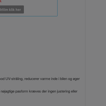
l.
ltfilm klik her
 mod UV-stråling, reducerer varme inde i bilen og øger
 nøjagtige pasform kræves der ingen justering eller