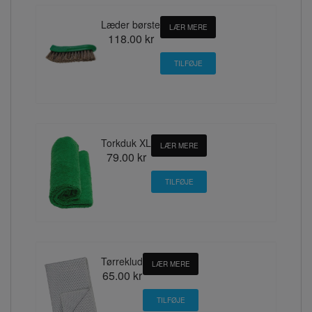
Læder børste
LÆR MERE
118.00 kr
Torkduk XL
LÆR MERE
79.00 kr
Tørreklud
LÆR MERE
65.00 kr