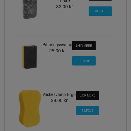
Tjære
32.00 kr
Påføringssvamp
LÆR MERE
25.00 kr
Vaskesvamp Ergo
LÆR MERE
39.00 kr