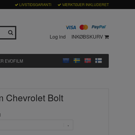
LIVSTIDSGARANTI
VÆRKTØJER INKLUDERET
Log ind
INKØBSKURV
R EVOFILM
m Chevrolet Bolt
l