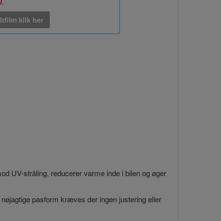
l.
ltfilm klik her
 mod UV-stråling, reducerer varme inde i bilen og øger
 nøjagtige pasform kræves der ingen justering eller