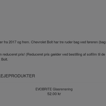
ler fra 2017 og frem. Chevrolet Bolt har tre ruder bag ved føreren (ba
en reduceret pris! (Reduceret pris gælder ved bestilling af solfilm til d
 Bolt.
PLEJEPRODUKTER
EVOBRITE Glasrensning
52.00 kr