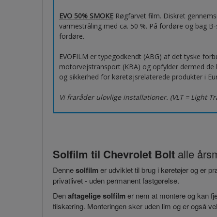
EVO 50% SMOKE
Røgfarvet film. Diskret gennems
varmestråling med ca. 50 %. På fordøre og bag B-s
fordøre.
EVOFILM er typegodkendt (ABG) af det tyske forb
motorvejstransport (KBA) og opfylder dermed de høj
og sikkerhed for køretøjsrelaterede produkter i Eu
Vi fraråder ulovlige installationer. (VLT = Light T
Solfilm til Chevrolet Bolt
alle års
Denne
solfilm
er udviklet til brug i køretøjer og er 
privatlivet - uden permanent fastgørelse.
Den
aftagelige solfilm
er nem at montere og kan fjer
tilskæring. Monteringen sker uden lim og er også vel