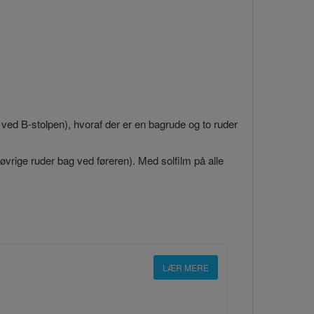
g ved B-stolpen), hvoraf der er en bagrude og to ruder
e øvrige ruder bag ved føreren). Med solfilm på alle
LÆR MERE