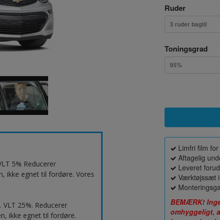
Ruder
3 ruder bagtil
Toningsgrad
95%
Limfri film f
Aftagelig unde
. VLT 5% Reducerer
Leveret forud
 ikke egnet til fordøre. Vores
Værktøjssæt i
Monteringsga
BEMÆRK! Ingen 
d. VLT 25%. Reducerer
omhyggeligt, a
, ikke egnet til fordøre.