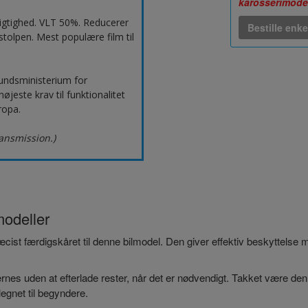
karosserimode
igtighed. VLT 50%. Reducerer
Bestille enke
tolpen. Mest populære film til
undsministerium for
este krav til funktionalitet
ropa.
ransmission.)
modeller
præcist færdigskåret til denne bilmodel. Den giver effektiv beskyttelse
nes uden at efterlade rester, når det er nødvendigt. Takket være den
egnet til begyndere.