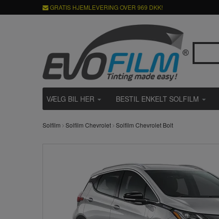
GRATIS HJEMLEVERING OVER 969 DKK!
VÆLG BIL HER
BESTIL ENKELT SOLFILM
Solfilm
Solfilm Chevrolet
Solfilm Chevrolet Bolt