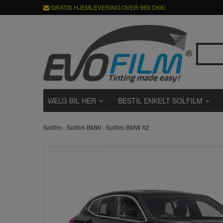
GRATIS HJEMLEVERING OVER 969 DKK!
VÆLG BIL HER
BESTIL ENKELT SOLFILM
Solfilm
Solfilm BMW
Solfilm BMW X2