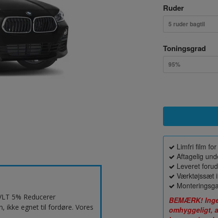
Ruder
5 ruder bagtil
Toningsgrad
95%
Limfri film f
Aftagelig unde
Leveret forud
Værktøjssæt i
Monteringsga
. VLT 5% Reducerer
BEMÆRK! Ingen 
 ikke egnet til fordøre. Vores
omhyggeligt, a