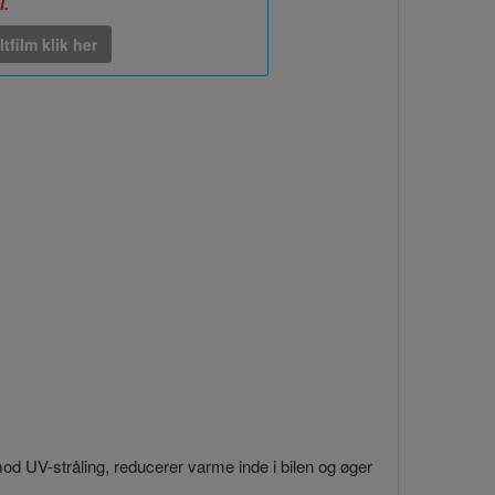
l.
ltfilm klik her
 mod UV-stråling, reducerer varme inde i bilen og øger