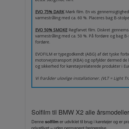
EVO 75% DARK
Mørk film. En vis gennemsigtighe
varmestråling med ca. 60 %. Placeres bag B-stolpen
EVO 50% SMOKE
Røgfarvet film. Diskret gennems
varmestråling med ca. 50 %. På fordøre og bag B-s
fordøre.
EVOFILM er typegodkendt (ABG) af det tyske forb
motorvejstransport (KBA) og opfylder dermed de høj
og sikkerhed for køretøjsrelaterede produkter i Eu
Vi fraråder ulovlige installationer. (VLT = Light T
Solfilm til BMW X2 alle årsmodeller
Denne
solfilm
er udviklet til brug i køretøjer og er 
privatlivet – uden permanent fastgørelse.