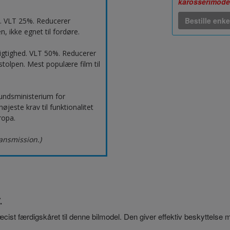
karosserimode
Bestille enke
d. VLT 25%. Reducerer
, ikke egnet til fordøre.
igtighed. VLT 50%. Reducerer
tolpen. Mest populære film til
undsministerium for
este krav til funktionalitet
ropa.
ransmission.)
.
præcist færdigskåret til denne bilmodel. Den giver effektiv beskyttelse