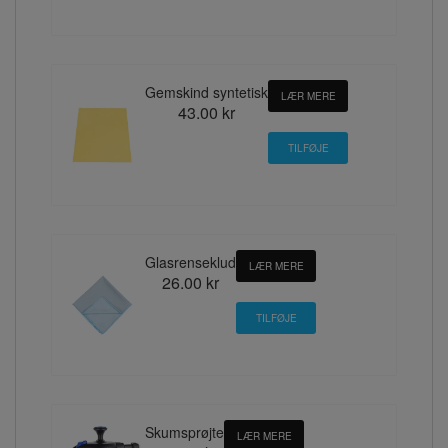
Gemskind syntetisk
LÆR MERE
43.00 kr
Glasrenseklud
LÆR MERE
26.00 kr
Skumsprøjte
LÆR MERE