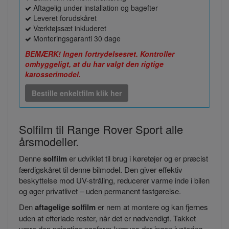
Aftagelig under installation og bagefter
Leveret forudskåret
Værktøjssæt inkluderet
Monteringsgaranti 30 dage
BEMÆRK! Ingen fortrydelsesret. Kontroller
omhyggeligt, at du har valgt den rigtige
karosserimodel.
Bestille enkeltfilm klik her
Solfilm til Range Rover Sport alle
årsmodeller.
Denne
solfilm
er udviklet til brug i køretøjer og er præcist
færdigskåret til denne bilmodel. Den giver effektiv
beskyttelse mod UV-stråling, reducerer varme inde i bilen
og øger privatlivet – uden permanent fastgørelse.
Den
aftagelige solfilm
er nem at montere og kan fjernes
uden at efterlade rester, når det er nødvendigt. Takket
være den nøjagtige pasform kræves der ingen justering