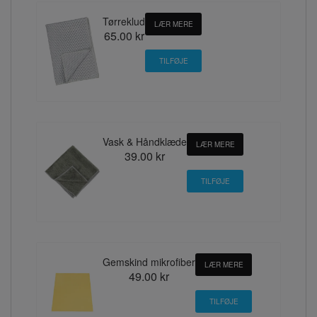
Tørreklud
LÆR MERE
65.00 kr
Vask & Håndklæde
LÆR MERE
39.00 kr
Gemskind mikrofiber
LÆR MERE
49.00 kr