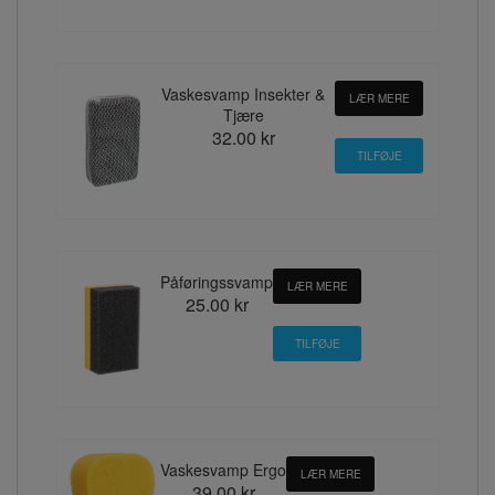
Vaskesvamp Insekter &
LÆR MERE
Tjære
32.00 kr
Påføringssvamp
LÆR MERE
25.00 kr
Vaskesvamp Ergo
LÆR MERE
39.00 kr