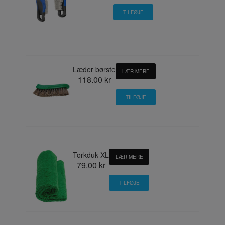
Læder børste
LÆR MERE
118.00 kr
Torkduk XL
LÆR MERE
79.00 kr