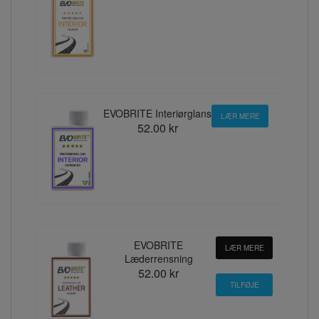
EVOBRITE Interiørglans
LÆR MERE
52.00 kr
EVOBRITE
LÆR MERE
Læderrensning
52.00 kr