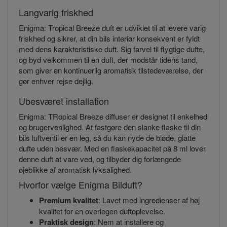
Langvarig friskhed
Enigma: Tropical Breeze duft er udviklet til at levere varig
friskhed og sikrer, at din bils interiør konsekvent er fyldt
med dens karakteristiske duft. Sig farvel til flygtige dufte,
og byd velkommen til en duft, der modstår tidens tand,
som giver en kontinuerlig aromatisk tilstedeværelse, der
gør enhver rejse dejlig.
Ubesværet installation
Enigma: TRopical Breeze diffuser er designet til enkelhed
og brugervenlighed. At fastgøre den slanke flaske til din
bils luftventil er en leg, så du kan nyde de bløde, glatte
dufte uden besvær. Med en flaskekapacitet på 8 ml lover
denne duft at vare ved, og tilbyder dig forlængede
øjeblikke af aromatisk lyksalighed.
Hvorfor vælge Enigma Bilduft?
Premium kvalitet
: Lavet med ingredienser af høj
kvalitet for en overlegen duftoplevelse.
Praktisk design
: Nem at installere og