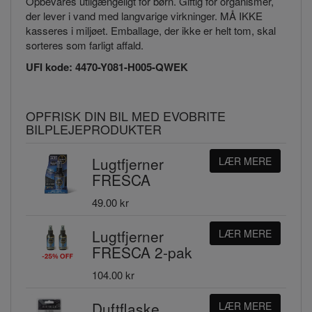
Opbevares utilgængeligt for børn. Giftig for organismer,
der lever i vand med langvarige virkninger. MÅ IKKE
kasseres i miljøet. Emballage, der ikke er helt tom, skal
sorteres som farligt affald.
UFI kode: 4470-Y081-H005-QWEK
OPFRISK DIN BIL MED EVOBRITE
BILPLEJEPRODUKTER
Lugtfjerner
LÆR MERE
FRESCA
49.00 kr
Lugtfjerner
LÆR MERE
FRESCA 2-pak
104.00 kr
Duftflaske
LÆR MERE