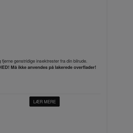
erne genstridige insektrester fra din bilrude.
 Må ikke anvendes på lakerede overflader!
LÆR MERE