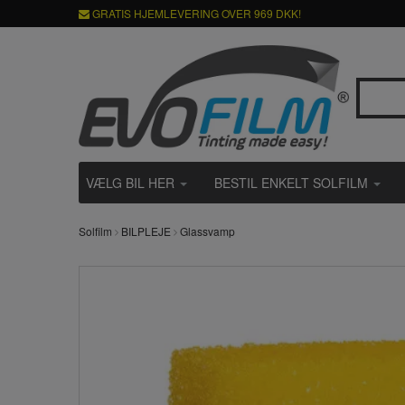
GRATIS HJEMLEVERING OVER 969 DKK!
VÆLG BIL HER
BESTIL ENKELT SOLFILM
Solfilm
BILPLEJE
Glassvamp