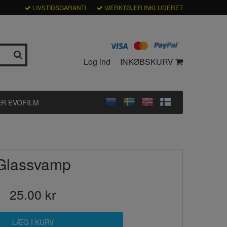
LIVSTIDSGARANTI
VÆRKTØJER INKLUDERET
Log ind
INKØBSKURV
R EVOFILM
Glassvamp
25.00 kr