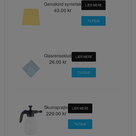
Gemskind syntetisk
LÆR MERE
43.00 kr
Glasrenseklud
LÆR MERE
26.00 kr
Skumsprøjte
LÆR MERE
229.00 kr