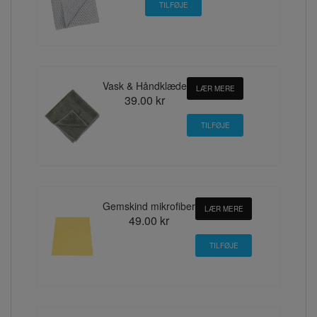
Vask & Håndklæde
LÆR MERE
39.00 kr
Gemskind mikrofiber
LÆR MERE
49.00 kr