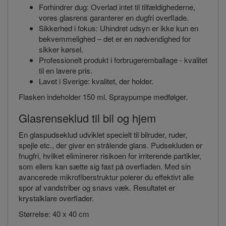
Forhindrer dug: Overlad intet til tilfældighederne,
vores glasrens garanterer en dugfri overflade.
Sikkerhed i fokus: Uhindret udsyn er ikke kun en
bekvemmelighed – det er en nødvendighed for
sikker kørsel.
Professionelt produkt i forbrugeremballage - kvalitet
til en lavere pris.
Lavet i Sverige: kvalitet, der holder.
Flasken indeholder 150 ml. Spraypumpe medfølger.
Glasrenseklud til bil og hjem
En glaspudseklud udviklet specielt til bilruder, ruder,
spejle etc., der giver en strålende glans. Pudsekluden er
fnugfri, hvilket eliminerer risikoen for irriterende partikler,
som ellers kan sætte sig fast på overfladen. Med sin
avancerede mikrofiberstruktur polerer du effektivt alle
spor af vandstriber og snavs væk. Resultatet er
krystalklare overflader.
Størrelse: 40 x 40 cm