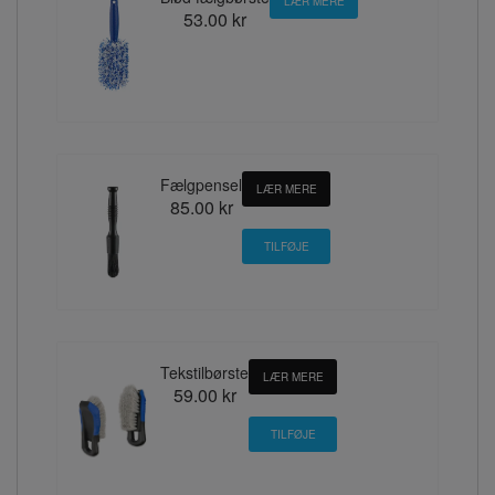
LÆR MERE
53.00 kr
Fælgpensel
LÆR MERE
85.00 kr
Tekstilbørste
LÆR MERE
59.00 kr