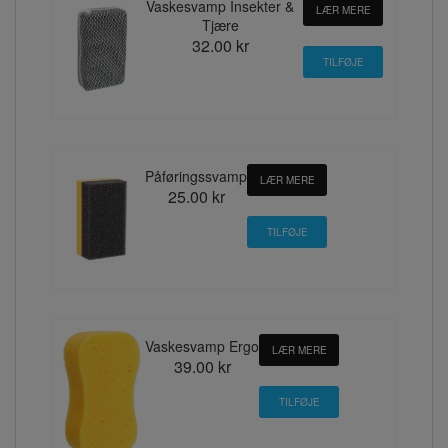
Vaskesvamp Insekter &
LÆR MERE
Tjære
32.00 kr
Påføringssvamp
LÆR MERE
25.00 kr
Vaskesvamp Ergo
LÆR MERE
39.00 kr