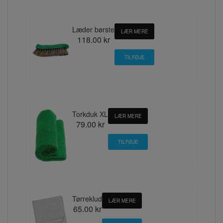
Læder børste
LÆR MERE
118.00 kr
Torkduk XL
LÆR MERE
79.00 kr
Tørreklud
LÆR MERE
65.00 kr