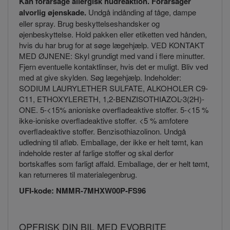
Kan forårsage allergisk hudreaktion. Forårsager
alvorlig øjenskade.
Undgå indånding af tåge, dampe
eller spray. Brug beskyttelseshandsker og
øjenbeskyttelse. Hold pakken eller etiketten ved hånden,
hvis du har brug for at søge lægehjælp. VED KONTAKT
MED ØJNENE: Skyl grundigt med vand i flere minutter.
Fjern eventuelle kontaktlinser, hvis det er muligt. Bliv ved
med at give skylden. Søg lægehjælp. Indeholder:
SODIUM LAURYLETHER SULFATE, ALKOHOLER C9-
C11, ETHOXYLERETH, 1,2-BENZISOTHIAZOL-3(2H)-
ONE. 5-<15% anioniske overfladeaktive stoffer. 5-<15 %
ikke-ioniske overfladeaktive stoffer. <5 % amfotere
overfladeaktive stoffer. Benzisothiazolinon. Undgå
udledning til afløb. Emballage, der ikke er helt tømt, kan
indeholde rester af farlige stoffer og skal derfor
bortskaffes som farligt affald. Emballage, der er helt tømt,
kan returneres til materialegenbrug.
UFI-kode: NMMR-7MHXW00P-FS96
OPFRISK DIN BIL MED EVOBRITE