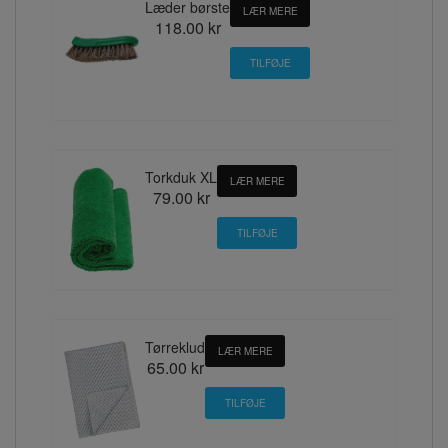
Læder børste
LÆR MERE
118.00 kr
Torkduk XL
LÆR MERE
79.00 kr
Tørreklud
LÆR MERE
65.00 kr