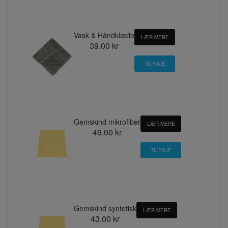
Vask & Håndklæde
LÆR MERE
39.00 kr
Gemskind mikrofiber
LÆR MERE
49.00 kr
Gemskind syntetisk
LÆR MERE
43.00 kr