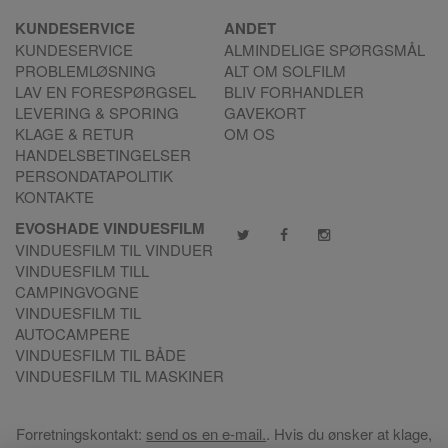
KUNDESERVICE
ANDET
KUNDESERVICE
ALMINDELIGE SPØRGSMÅL
PROBLEMLØSNING
ALT OM SOLFILM
LAV EN FORESPØRGSEL
BLIV FORHANDLER
LEVERING & SPORING
GAVEKORT
KLAGE & RETUR
OM OS
HANDELSBETINGELSER
PERSONDATAPOLITIK
KONTAKTE
EVOSHADE VINDUESFILM
VINDUESFILM TIL VINDUER
VINDUESFILM TILL
CAMPINGVOGNE
VINDUESFILM TIL
AUTOCAMPERE
VINDUESFILM TIL BÅDE
VINDUESFILM TIL MASKINER
Forretningskontakt:
send os en e-mail.
. Hvis du ønsker at klage,