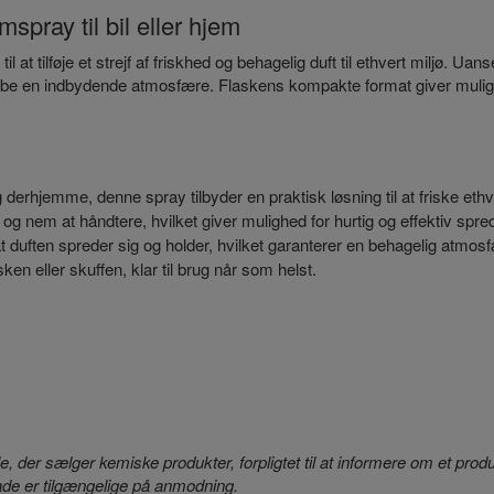
spray til bil eller hjem
 tilføje et strejf af friskhed og behagelig duft til ethvert miljø. Uan
og skabe en indbydende atmosfære. Flaskens kompakte format giver muli
og derhjemme, denne spray tilbyder en praktisk løsning til at friske eth
g nem at håndtere, hvilket giver mulighed for hurtig og effektiv spre
at duften spreder sig og holder, hvilket garanterer en behagelig atmosfæ
asken eller skuffen, klar til brug når som helst.
le, der sælger kemiske produkter, forpligtet til at informere om et pr
de er tilgængelige på anmodning.