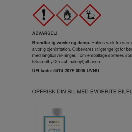
ADVARSEL!
Brandfarlig væske og damp.
Holdes væk fra varme,
alvorlig øjenirritation. Opbevares utilgængeligt for b
med langtidsvirkninger. Tom emballage sorteres som hå
tetramethyl-2-naphthalenyl)ethanon
UFI-kode: 54T4-207F-0005-UVNU
OPFRISK DIN BIL MED EVOBRITE BIL