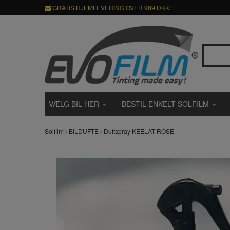
GRATIS HJEMLEVERING OVER 969 DKK!
VÆLG BIL HER
BESTIL ENKELT SOLFILM
Solfilm
BILDUFTE
Duftspray KEELAT ROSE