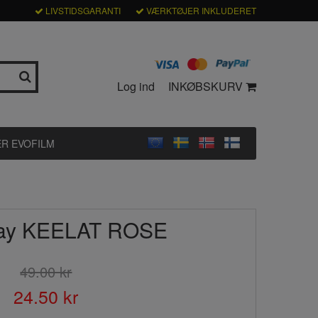
LIVSTIDSGARANTI
VÆRKTØJER INKLUDERET
Log ind
INKØBSKURV
R EVOFILM
ray KEELAT ROSE
49.00 kr
24.50 kr